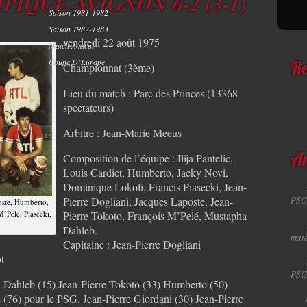
PIQUE AVIGNON 6-2 (3-1)
Saison 1981-1982
Saison 1982-1983
vendredi 22 août 1975
Match Amical
Coupe D’Europe
Championnat (3ème)
Re
Lieu du match : Parc des Princes (13368
spectateurs)
Arbitre : Jean-Marie Meeus
Composition de l’équipe : Ilija Pantelic,
Ar
Louis Cardiet, Humberto, Jacky Novi,
Dominique Lokoli, Francis Piasecki, Jean-
Pierre Dogliani, Jacques Laposte, Jean-
PSG
oste, Humberto,
M’Pelé, Piasecki,
Pierre Tokoto, François M’Pelé, Mustapha
Dahleb.
matc
Capitaine : Jean-Pierre Dogliani
t
PSG
 Dahleb (15) Jean-Pierre Tokoto (33) Humberto (50)
(76) pour le PSG, Jean-Pierre Giordani (30) Jean-Pierre