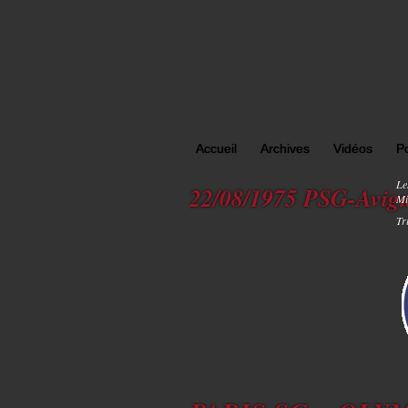
Accueil
Archives
Vidéos
P
Le
22/08/1975 PSG-Avig
Mi
Tr