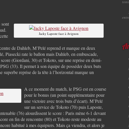
toni
ent
e sont
aud.
Jacky Laposte face à Avignon
cette
Ar
n centre de Dahleb, M’Pelé reprend et marque en deux
lé, Piasecki rate le ballon mais Dahleb, en embuscade,
 score (Giordani, 30) et Tokoto, sur une reprise en demi-
 PSG (33). Il permet à son équipe de posséder deux buts
 superbe reprise de la tête à l’horizontal marque un
A ce moment du match, le PSG est en course
pour le bonus (un point supplémentaire pour
une victoire avec trois buts d’écart). M’Pelé
sur un service de Tokoto (70) puis Laposte,
 intenable (76) alourdissent le score : Paris mène 6-1 devant
score en fin de rencontre (80) et Tokoto reste modeste au
 encore habitué à mes équipiers. Mais ça viendra, et alors je