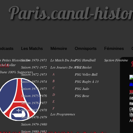
Paris.canal-histo
odcasts
Les Matchs
Mémoire
Omnisports
Féminines
s Petites Histoires De
Saison 1970-1971
Le Match Du Jour
PSG Handball
Section Féminine
0
non
chel Kollar
Saison 1971-1972
Les Joueurs De A À Z
PSG Basket
ibune 100% Supporters
Saison 1972-1973
A
PSG Volley-Ball
B
Saison 1973-1974
PSG Rugby À 13
C
Saison 1974-1975
PSG Judo
V
F
N
E
PA
D
Saison 1975-1976
PSG Boxe
P
P
P
P
oc
E
Saison 1976-1977
0)
ma
5 
s
ma
F
Ch
Li
Li
(2
Saison 1977-1978
La
Les Programmes
Pa
(1
Pr
sp
Saison 1978-1979
Ar
Al
Saison 1979-1980
Saison 1980-1981