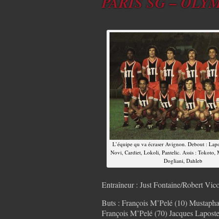
PARIS SG – OLYM
L’équipe qu va écraser Avignon. Debout : Lap
Novi, Cardiet, Lokoli, Pantelic. Assis : Tokoto, 
Dogliani, Dahleb
Entraîneur : Just Fontaine/Robert Vico
Buts : François M’Pelé (10) Mustapha
François M’Pelé (70) Jacques Laposte 