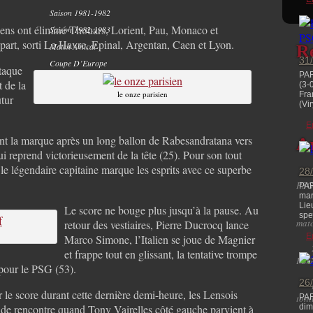
Saison 1981-1982
isiens ont éliminé Thouars, Lorient, Pau, Monaco et
Saison 1982-1983
art, sorti Le Havre, Epinal, Argentan, Caen et Lyon.
Match Amical
R
31
Coupe D’Europe
ttaque
PA
 de la
(3-
le onze parisien
Fra
utur
(Vir
E
nt la marque après un long ballon de Rabesandratana vers
Ar
ui reprend victorieusement de la tête (25). Pour son tout
 le légendaire capitaine marque les esprits avec ce superbe
28
PSG
PAR
mar
Lie
Le score ne bouge plus jusqu’à la pause. Au
spec
matc
retour des vestiaires, Pierre Ducrocq lance
E
Marco Simone, l’Italien se joue de Magnier
et frappe tout en glissant, la tentative trompe
PSG
pour le PSG (53).
26
r le score durant cette dernière demi-heure, les Lensois
toni
PAR
n de rencontre quand Tony Vairelles côté gauche parvient à
dim