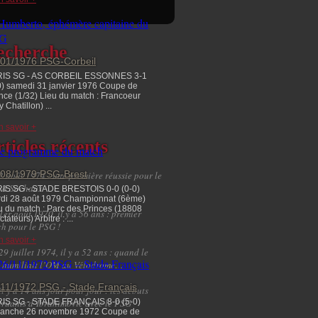
echerche
/01/1976 PSG-Corbeil
RIS SG - AS CORBEIL ESSONNES 3-1
0) samedi 31 janvier 1976 Coupe de
nce (1/32) Lieu du match : Francoeur
y Chatillon) ...
n savoir +
ticles récents
/08/1979 PSG-Brest
2 août 1974 : une première réussie pour le
 à Sochaux
IS SG - STADE BRESTOIS 0-0 (0-0)
di 28 août 1979 Championnat (6ème)
u du match : Parc des Princes (18808
1er août 1970, il y a 56 ans : premier
tateurs) Arbitre : ...
h pour le PSG !
n savoir +
29 juillet 1974, il y a 52 ans : quand le
 humiliait l’OM au Vélodrome…
/11/1972 PSG - Stade Français
il y a 14 ans jour pour jour : les débuts
truants d’Ibrahimovic avec le PSG
IS SG - STADE FRANÇAIS 8-0 (5-0)
anche 26 novembre 1972 Coupe de