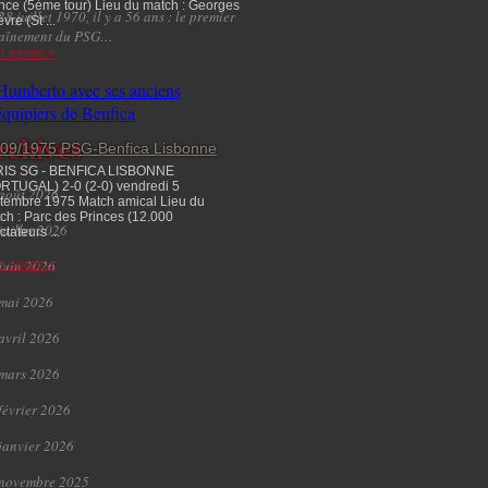
nce (5ème tour) Lieu du match : Georges
28 juillet 1970, il y a 56 ans : le premier
vre (St ...
raînement du PSG…
n savoir +
rchives
/09/1975 PSG-Benfica Lisbonne
IS SG - BENFICA LISBONNE
RTUGAL) 2-0 (2-0) vendredi 5
août 2026
tembre 1975 Match amical Lieu du
ch : Parc des Princes (12.000
juillet 2026
tateurs ...
juin 2026
n savoir +
mai 2026
avril 2026
mars 2026
février 2026
janvier 2026
novembre 2025