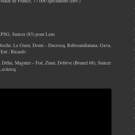
Stade de France, 77.000 spectateurs (env.)
le PSG, Smicer (83) pour Lens
 Roche, Le Guen, Domi – Ducrocq, Rabesandratana, Gava,
 Ent : Ricardo
Déhu, Magnier – Foé, Ziani, Debève (Brunel 68), Smicer
 Leclercq