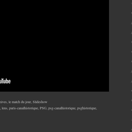
hives
,
le match du jour
,
Slideshow
,
lens
,
paris-canalhistorique
,
PSG
,
psg-canalhistorique
,
psghistorique
,