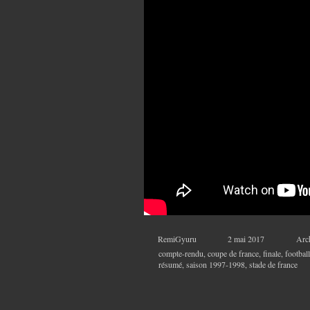
RemiGyuru
2 mai 2017
Arc
compte-rendu
,
coupe de france
,
finale
,
football
résumé
,
saison 1997-1998
,
stade de france