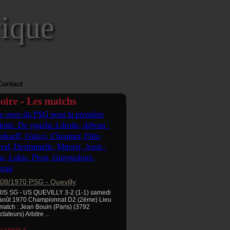
rique
Contact
ire - Les matchs
/08/1970 PSG - Quevilly
IS SG - US QUEVILLY 3-2 (1-1) samedi
août 1970 Championnat D2 (2ème) Lieu
match : Jean Bouin (Paris) (3792
tateurs) Arbitre ...
n savoir +