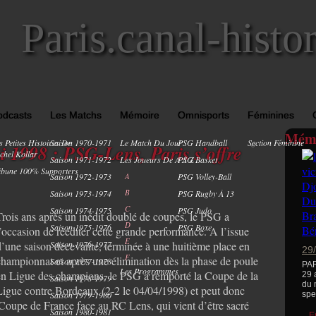
Paris.canal-histo
odcasts
Les Matchs
Mémoire
Omnisports
Féminines
Mémo
s Petites Histoires De
Saison 1970-1971
Le Match Du Jour
PSG Handball
Section Féminine
0
i 1998 : PSG-Lens, Paris s’offre
chel Kollar
Saison 1971-1972
Les Joueurs De A À Z
PSG Basket
ibune 100% Supporters
Saison 1972-1973
A
PSG Volley-Ball
B
Saison 1973-1974
PSG Rugby À 13
C
Saison 1974-1975
PSG Judo
Trois ans après un inédit doublé de coupes, le PSG a
D
Saison 1975-1976
PSG Boxe
l’occasion de rééditer cette grande performance. A l’issue
E
d’une saison décevante, terminée à une huitième place en
Saison 1976-1977
29
F
championnat et après une élimination dès la phase de poule
Saison 1977-1978
PAR
Les Programmes
en Ligue des champions, le PSG a remporté la Coupe de la
29 
Saison 1978-1979
du 
Ligue contre Bordeaux (2-2 le 04/04/1998) et peut donc
Saison 1979-1980
spec
 Coupe de France face au RC Lens, qui vient d’être sacré
Saison 1980-1981
E