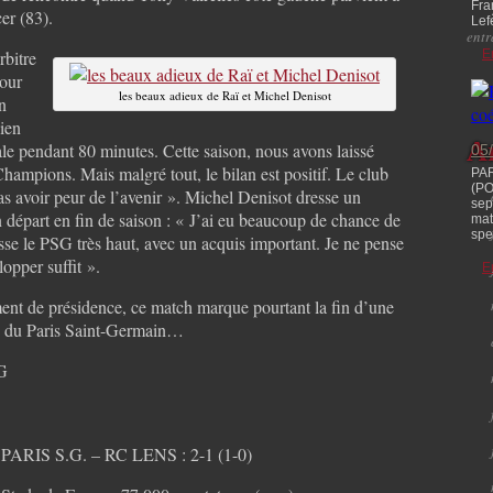
Fra
er (83).
Lefè
ent
rbitre
E
pour
les beaux adieux de Raï et Michel Denisot
n
lien
A
nale pendant 80 minutes. Cette saison, nous avons laissé
05
ampions. Mais malgré tout, le bilan est positif. Le club
PAR
(PO
pas avoir peur de l’avenir ». Michel Denisot dresse un
sep
 départ en fin de saison : « J’ai eu beaucoup de chance de
mat
spec
isse le PSG très haut, avec un acquis important. Je ne pense
lopper suffit ».
E
ent de présidence, ce match marque pourtant la fin d’une
ire du Paris Saint-Germain…
SG
PARIS S.G. – RC LENS : 2-1 (1-0)