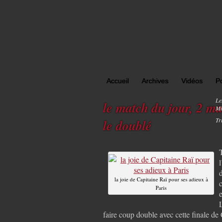
Accueil
Archives
Vidéos
P
Le
le match du jour, 2 ma
Mi
Tr
le doublé
la joie de Capitaine Raï pour ses adieux à
Paris
faire coup double avec cette finale de