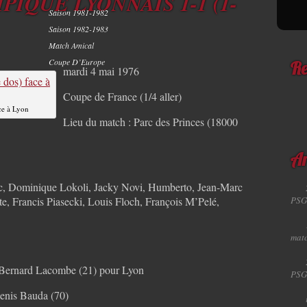
PIQUE LYONNAIS 1-1 (1-
Saison 1981-1982
Saison 1982-1983
Match Amical
Coupe D’Europe
Re
mardi 4 mai 1976
Coupe de France (1/4 aller)
ce à Lyon
Lieu du match : Parc des Princes (18000
Ar
elic, Dominique Lokoli, Jacky Novi, Humberto, Jean-Marc
e, Francis Piasecki, Louis Floch, François M’Pelé,
PSG
matc
, Bernard Lacombe (21) pour Lyon
PSG
enis Bauda (70)