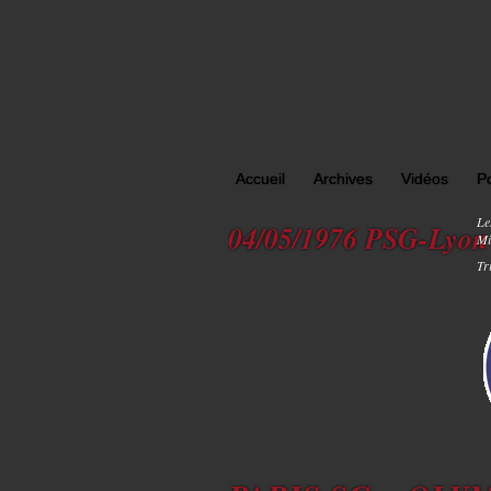
Accueil
Archives
Vidéos
P
Le
04/05/1976 PSG-Lyon
Mi
Tr