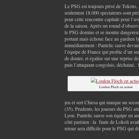
Le PSG est toujours privé de Tokoto,
seulement 18.000 spectateurs sont pré
pour cette rencontre capitale pour l’av
de la saison. Après un round d’observ
le PSG domine et se montre dangereux
portant mais échoue face au gardien l
immédiatement : Pantelic sauve devant
l’équipe de France qui profite d’un s
de douter, et égalise sur une reprise d
puis l’attaquant congolais, déchainé, f
Loulou Floch en action
jeu et sert Chiesa qui marque un secon
(35). Prudents, les joueurs du PSG att
Lyon. Pantelic sauve son équipe en ar
côté parisien : la faute de Lokoli av
retour sera difficile pour le PSG qui d