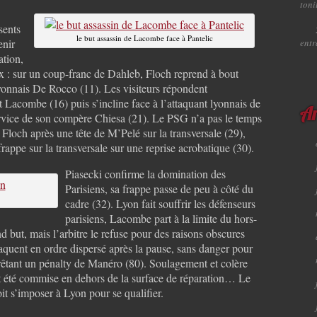
toni
sents
le but assassin de Lacombe face à Pantelic
enir
ent
ation,
 : sur un coup-franc de Dahleb, Floch reprend à bout
yonnais De Rocco (11). Les visiteurs répondent
 Lacombe (16) puis s’incline face à l’attaquant lyonnais de
Ar
ervice de son compère Chiesa (21). Le PSG n’a pas le temps
e Floch après une tête de M’Pelé sur la transversale (29),
rappe sur la transversale sur une reprise acrobatique (30).
Piasecki confirme la domination des
Parisiens, sa frappe passe de peu à côté du
cadre (32). Lyon fait souffrir les défenseurs
parisiens, Lacombe part à la limite du hors-
d but, mais l’arbitre le refuse pour des raisons obscures
aquent en ordre dispersé après la pause, sans danger pour
rêtant un pénalty de Manéro (80). Soulagement et colère
ait été commise en dehors de la surface de réparation… Le
oit s’imposer à Lyon pour se qualifier.