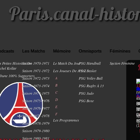
Paris.canal-histo
odcasts
Les Matchs
Mémoire
Omnisports
Féminines
s Petites Histoires De
Saison 1970-1971
Le Match Du Jour
PSG Handball
Section Féminine
0
chel Kollar
Saison 1971-1972
Les Joueurs De A À Z
PSG Basket
ibune 100% Supporters
Saison 1972-1973
A
PSG Volley-Ball
B
Saison 1973-1974
PSG Rugby À 13
1
C
Saison 1974-1975
PSG Judo
P
A
P
1
D
Saison 1975-1976
PSG Boxe
P
N
di
Li
E
Saison 1976-1977
P
fé
n
Li
(1
F
0)
du
Li
Saison 1977-1978
sp
Les Programmes
am
sp
sp
Saison 1978-1979
(1
Saison 1979-1980
Saison 1980-1981